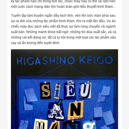
kỳ tác phẩm nào chỉ trong tích tắc, chiếc máy này có thể sẽ làm nên
một cuộc cách mạng đảo lộn hoàn toàn giới tiểu thuyết trinh thám…
Tuyển tập tám truyện ngắn đầy kịch tính, vén lên bức màn phía sau
sự ra đời của những tác phẩm trinh thám. Khi ra mắt lần đầu, Vụ án
chiếc máy đọc sách siêu việt đã thực sự làm rung chuyển cả ngành
xuất bản. Những mánh khóe bất ngờ, những trò đùa xuất sắc, và cả
những cái kết đáng sợ, tất cả tụ hội trong một loạt các tác phẩm sâu
cay và ấn tượng đến tuyệt đỉnh.