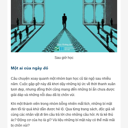
Sau giờ học
Một ai của ngày đó
Câu chuyện xoay quanh một nhóm bạn học cũ tái ngộ sau nhiều
năm. Cuộc gặp gỡ này đã khơi dậy những ký ức về thời thanh xuân
tươi đẹp, nhưng đồng thời cũng mang đến những bí ẩn chưa được
giải đáp và những nỗi đau đã bị chôn vùi.
Khi một thành viên trong nhóm bỗng nhiên mất tích, những bí mật
đen tối từ quá khứ dần được hé lộ. Qua từng trang sách, độc giả sẽ
cùng các nhân vật đi tìm câu trả lời cho những câu hỏi: Ai là kẻ thủ
ác? Động cơ của họ là gì? Và liệu những bí mật này có thể mãi mãi
bị chôn vùi?