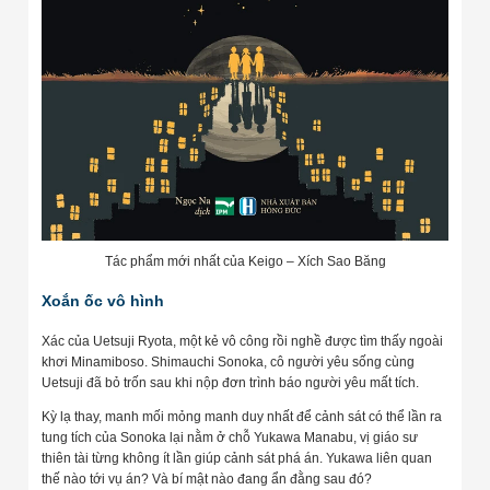
Tác phẩm mới nhất của Keigo – Xích Sao Băng
Xoắn ốc vô hình
Xác của Uetsuji Ryota, một kẻ vô công rồi nghề được tìm thấy ngoài
khơi Minamiboso. Shimauchi Sonoka, cô người yêu sống cùng
Uetsuji đã bỏ trốn sau khi nộp đơn trình báo người yêu mất tích.
Kỳ lạ thay, manh mối mỏng manh duy nhất để cảnh sát có thể lần ra
tung tích của Sonoka lại nằm ở chỗ Yukawa Manabu, vị giáo sư
thiên tài từng không ít lần giúp cảnh sát phá án. Yukawa liên quan
thế nào tới vụ án? Và bí mật nào đang ẩn đằng sau đó?