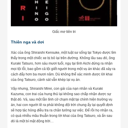
Giấc mơ tiên tri
Thiên nga và dơi
Xác của ông Shiraishi Kensuke, một luật sư sống tại Tokyo được tìm
thấy trong một chiếc xe bị bỏ lại trên đường. Không lâu sau đó, ông
Kuraki Tatsuro, hơn sáu mươi tuổi, ngụ tại tỉnh Aichi đứng ra nhận
mọi tội lỗi, bao gồm cả tội giết người trong một vụ án khác đã xảy ra
cách đấy hơn ba mươi năm. Dù không thể xác minh được lời khai
của ông Tatsuro, cảnh sát vẫn khép lại vụ án.
Vậy nhưng, Shiraishi Mirei, con gái của nạn nhân và Kuraki
Kazuma, con trai của hung thủ lại không sao chấp nhận được sự
thật đó. Và, sau một lần tình cờ chạm mặt tại chính hiện trường vụ
án, hai con người lẽ ra phải không đội trời chung ấy lại quyết định
sẽ hợp tác hòng điều tra ra chân tướng sự việc. Để rồi họ nhận ra,
có quá nhiều mâu thuẫn trong lời khai của ông Tatsuro, và ẩn sau
đó là một bí mật động trời…