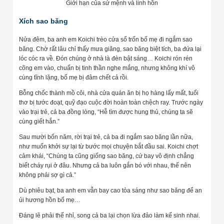
Giới hạn của sứ mệnh và linh hồn
Xích sao băng
Nửa đêm, ba anh em Koichi trèo cửa sổ trốn bố mẹ đi ngắm sao
băng. Chờ rất lâu chỉ thấy mưa giăng, sao băng biệt tích, ba đứa lại
lóc cóc ra về. Đón chúng ở nhà là đèn bật sáng… Koichi rón rén
cõng em vào, chuẩn bị tinh thần nghe mắng, nhưng không khí vô
cùng tĩnh lặng, bố mẹ bị đâm chết cả rồi.
Bỗng chốc thành mồ côi, nhà cửa quán ăn bị họ hàng lấy mất, tuổi
thơ bị tước đoạt, quỹ đạo cuộc đời hoàn toàn chệch ray. Trước ngày
vào trại trẻ, cả ba đồng lòng, “Hễ tìm được hung thủ, chúng ta sẽ
cùng giết hắn.”
Sau mười bốn năm, rời trại trẻ, cả ba đi ngắm sao băng lần nữa,
như muốn khởi sự lại từ bước mọi chuyện bắt đầu sai. Koichi chợt
cảm khái, “Chúng ta cũng giống sao băng, cứ bay vô định chẳng
biết cháy rụi ở đâu. Nhưng cả ba luôn gắn bó với nhau, thế nên
không phải sợ gì cả.”
Dù phiêu bạt, ba anh em vẫn bay cao tỏa sáng như sao băng để an
ủi hương hồn bố mẹ…
Đáng lẽ phải thế nhỉ, song cả ba lại chọn lừa đảo làm kế sinh nhai.