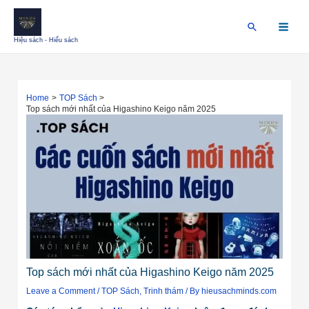
Skip
Điều
Main
to
hướng
Search
Menu
content
bài
Hiệu sách - Hiểu sách
viết
Home
TOP Sách
Top sách mới nhất của Higashino Keigo năm 2025
Top sách mới nhất của Higashino Keigo năm 2025
Leave a Comment
/
TOP Sách
,
Trinh thám
/ By
hieusachminds.com