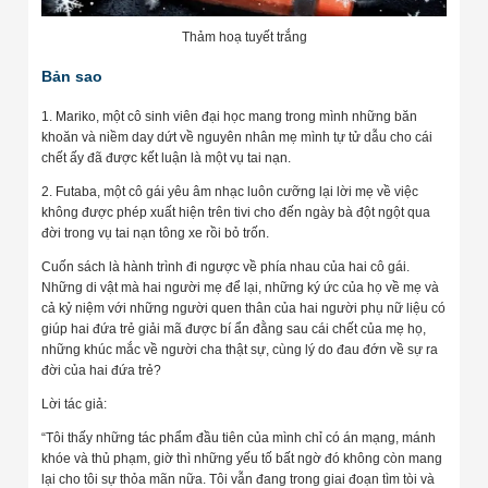
Thảm hoạ tuyết trắng
Bản sao
1. Mariko, một cô sinh viên đại học mang trong mình những băn
khoăn và niềm day dứt về nguyên nhân mẹ mình tự tử dẫu cho cái
chết ấy đã được kết luận là một vụ tai nạn.
2. Futaba, một cô gái yêu âm nhạc luôn cưỡng lại lời mẹ về việc
không được phép xuất hiện trên tivi cho đến ngày bà đột ngột qua
đời trong vụ tai nạn tông xe rồi bỏ trốn.
Cuốn sách là hành trình đi ngược về phía nhau của hai cô gái.
Những di vật mà hai người mẹ để lại, những ký ức của họ về mẹ và
cả kỷ niệm với những người quen thân của hai người phụ nữ liệu có
giúp hai đứa trẻ giải mã được bí ẩn đằng sau cái chết của mẹ họ,
những khúc mắc về người cha thật sự, cùng lý do đau đớn về sự ra
đời của hai đứa trẻ?
Lời tác giả:
“Tôi thấy những tác phẩm đầu tiên của mình chỉ có án mạng, mánh
khóe và thủ phạm, giờ thì những yếu tố bất ngờ đó không còn mang
lại cho tôi sự thỏa mãn nữa. Tôi vẫn đang trong giai đoạn tìm tòi và