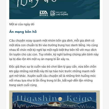
Một ai của ngày đó
Án mạng bên hồ
Câu chuyện xoay quanh một nhóm bốn gia đình, mỗi gia đình có
một đứa con chuẩn bị thi vào trường trung học danh tiếng. Họ cùng
nhau tổ chức một kỳ nghỉ tại một ngôi biệt thự bên hồ với mục đích
ôn luyện cho các con. Tuy nhiên, kỳ nghỉ tưởng chừng yên bình này
lại bị đảo lộn khi một vụ án mạng bí ẩn xảy ra.
Độc giả thực sự bị cuốn vào trò chơi tâm lý gay cấn, vừa bồn chồn
khi gặp những nút thắt này thì lại háo hức trước những manh mối
gợi mở khác. Xuyên suốt câu chuyện sẽ là những tình huống móc
nối nhau tựa như bí ẩn lồng trong bí ẩn, bất ngờ đến tận những
trang sách cuối cùng.