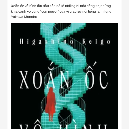
Xoắn ốc vô hình lần đầu tiên hé lộ những bí mật riêng tư, những
khía cạnh vô cùng “con người” của vị giáo sư nổi tiếng lạnh lùng
Yukawa Manabu.