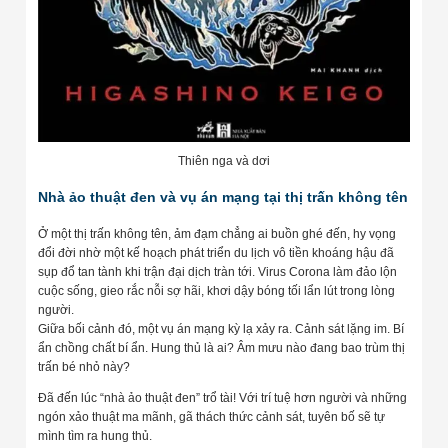
Thiên nga và dơi
Nhà ảo thuật đen và vụ án mạng tại thị trấn không tên
Ở một thị trấn không tên, ảm đạm chẳng ai buồn ghé đến, hy vọng
đổi đời nhờ một kế hoạch phát triển du lịch vô tiền khoáng hậu đã
sụp đổ tan tành khi trận đại dịch tràn tới. Virus Corona làm đảo lộn
cuộc sống, gieo rắc nỗi sợ hãi, khơi dậy bóng tối lẩn lút trong lòng
người.
Giữa bối cảnh đó, một vụ án mạng kỳ lạ xảy ra. Cảnh sát lặng im. Bí
ẩn chồng chất bí ẩn. Hung thủ là ai? Âm mưu nào đang bao trùm thị
trấn bé nhỏ này?
Đã đến lúc “nhà ảo thuật đen” trổ tài! Với trí tuệ hơn người và những
ngón xảo thuật ma mãnh, gã thách thức cảnh sát, tuyên bố sẽ tự
mình tìm ra hung thủ.