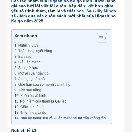
Các tác phẩm của
Higashino Keigo
luôn được đánh
giá cao bởi lối viết lôi cuốn, hấp dẫn, kết hợp giữa
yếu tố trinh thám, tâm lý và triết học. Sau đây
Minds
sẽ điểm qua các cuốn sách mới nhất của Higashino
Keigo năm 2025.
Xem nhanh
Nghịch lý 13
Thảm hoạ tuyết trắng
Bản sao
Siêu án mạng
Sau giờ học
Một ai của ngày đó
Án mạng bên hồ
Giới hạn của sứ mệnh và linh hồn
Xích sao băng
Xoắn ốc vô hình
Nỗi niềm của thám tử Galileo
Giấc mơ tiên tri
Thiên nga và dơi
Nhà ảo thuật đen và vụ án mạng tại thị trấn không tên
Nghịch lý 13