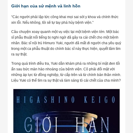
Giới hạn của sứ mệnh và linh hồn
“Các người phải lập tức công khai mọi sai sót y khoa và chính thức
xin lỗi. Nếu không, tôi sẽ tự tay phá hủy bệnh viện.”
Câu chuyện xoay quanh một vụ việc tại một bệnh viện lớn. Một bác
sĩ phẫu thuật nổi tiếng bị nghi ngờ đã gây ra cái chết cho một bệnh
nhân. Bác sĩ nội trú Himuro Yuki, người đã mất đi người cha yêu quý
trong một ca phẫu thuật do chính bác sĩ này thực hiện, quyết tâm tìm
ra sự thật.
Trong quá trình điều tra, Yuki dần khám phá ra những bí mật đen tối
ẩn sau bức màn hào nhoáng của bệnh viện. Cô phải đối mặt với
những áp lực từ đồng nghiệp, từ cấp trên và từ chính bản thân mình.
Liệu Yuki có thể tìm ra sự thật và làm sáng tỏ cái chết của cha mình?