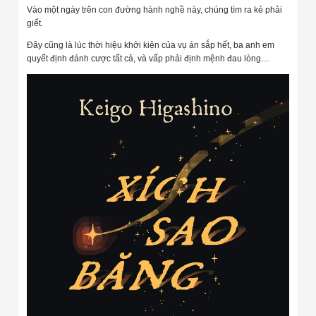
Vào một ngày trên con đường hành nghề này, chúng tìm ra kẻ phải
giết.
Đây cũng là lúc thời hiệu khởi kiện của vụ án sắp hết, ba anh em
quyết định đánh cược tất cả, và vấp phải định mệnh đau lòng…