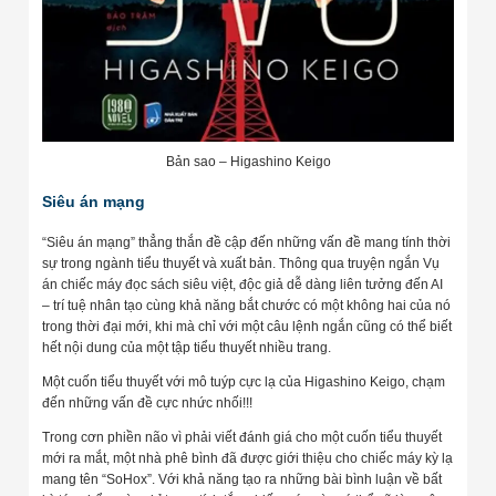
Bản sao – Higashino Keigo
Siêu án mạng
“Siêu án mạng” thẳng thắn đề cập đến những vấn đề mang tính thời
sự trong ngành tiểu thuyết và xuất bản. Thông qua truyện ngắn Vụ
án chiếc máy đọc sách siêu việt, độc giả dễ dàng liên tưởng đến AI
– trí tuệ nhân tạo cùng khả năng bắt chước có một không hai của nó
trong thời đại mới, khi mà chỉ với một câu lệnh ngắn cũng có thể biết
hết nội dung của một tập tiểu thuyết nhiều trang.
Một cuốn tiểu thuyết với mô tuýp cực lạ của Higashino Keigo, chạm
đến những vấn đề cực nhức nhối!!!
Trong cơn phiền não vì phải viết đánh giá cho một cuốn tiểu thuyết
mới ra mắt, một nhà phê bình đã được giới thiệu cho chiếc máy kỳ lạ
mang tên “SoHox”. Với khả năng tạo ra những bài bình luận về bất