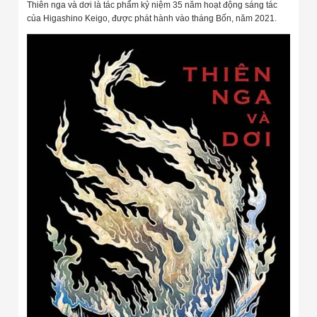
Thiên nga và dơi là tác phẩm kỷ niệm 35 năm hoạt động sáng tác
của Higashino Keigo, được phát hành vào tháng Bốn, năm 2021.