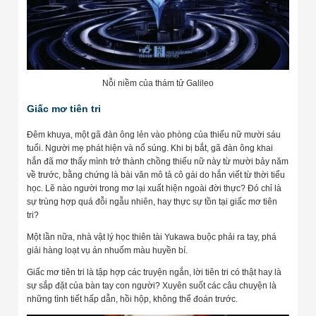
Nỗi niềm của thám tử Galileo
Giấc mơ tiên tri
Đêm khuya, một gã đàn ông lẻn vào phòng của thiếu nữ mười sáu
tuổi. Người mẹ phát hiện và nổ súng. Khi bị bắt, gã đàn ông khai
hắn đã mơ thấy mình trở thành chồng thiếu nữ này từ mười bảy năm
về trước, bằng chứng là bài văn mô tả cô gái do hắn viết từ thời tiểu
học. Lẽ nào người trong mơ lại xuất hiện ngoài đời thực? Đó chỉ là
sự trùng hợp quá đỗi ngẫu nhiên, hay thực sự tồn tại giấc mơ tiên
tri?
Một lần nữa, nhà vật lý học thiên tài Yukawa buộc phải ra tay, phá
giải hàng loạt vụ án nhuốm màu huyền bí.
Giấc mơ tiên tri là tập hợp các truyện ngắn, lời tiên tri có thật hay là
sự sắp đặt của bàn tay con người? Xuyên suốt các câu chuyện là
những tình tiết hấp dẫn, hồi hộp, không thể đoán trước.