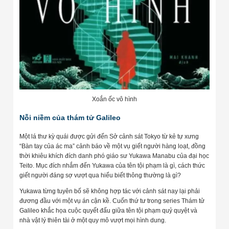
Xoắn ốc vô hình
Nỗi niềm của thám tử Galileo
Một lá thư kỳ quái được gửi đến Sở cảnh sát Tokyo từ kẻ tự xưng
“Bàn tay của ác ma” cảnh báo về một vụ giết người hàng loạt, đồng
thời khiêu khích đích danh phó giáo sư Yukawa Manabu của đại học
Teito. Mục đích nhắm đến Yukawa của tên tội phạm là gì, cách thức
giết người đáng sợ vượt qua hiểu biết thông thường là gì?
Yukawa từng tuyên bố sẽ không hợp tác với cảnh sát nay lại phải
đương đầu với một vụ án cận kề. Cuốn thứ tư trong series Thám tử
Galileo khắc họa cuộc quyết đấu giữa tên tội phạm quỷ quyệt và
nhà vật lý thiên tài ở một quy mô vượt mọi hình dung.