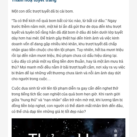
Một con dốc trượt tuyết đã bị cài bom.
“Ta có thể kích nổ quả bom bất cứ lúc nào, từ bất cứ đâu.” Ngay
trước thềm năm mới, một kẻ bí ẩn đã gửi thư đe dọa đến khu trượt
tuyết và tuyên bố rằng hắn đã đặt bom ở đâu đó bên dưới lớp tuyết
dày hơn hai mét. Để tránh gây thiệt hại đến hình ảnh và việc kinh
doanh vốn dĩ đang gặp nhiều khó khăn, khu trượt tuyết đã chấp
nhận giao tiền chuộc cho tên tội phạm. Tuy nhiên, hết ba mươi triệu
rồi lại đến năm mươi triệu, thủ phạm chưa có dấu hiệu dừng lại.
Liệu đây có phải một vụ tống tiền đơn thuần, hay là một âm mưu trả
thù? Mọi manh mối đều nằm ở bãi trượt tuyết cắm, nơi xảy ra vụ việc
bi thảm để lại những vết thương chưa lành và nỗi ám ảnh day dứt
cho người trong cuộc…
Cuộc đua sinh tử với tên tội phạm diễn ra gay cấn đến nghẹt thở
trong tiếng tích tắc oan nghiệt của quả bom hẹn giờ. Khi ranh giới
giữa “hung thủ” và “nạn nhân” dần trở nên mờ mịt, khi lương tâm bị
đồng tiền bóp nghẹt, con người có thể đánh mất nhân tính đến đâu,
có thể chà đạp lên những giá trị tốt đẹp nào?