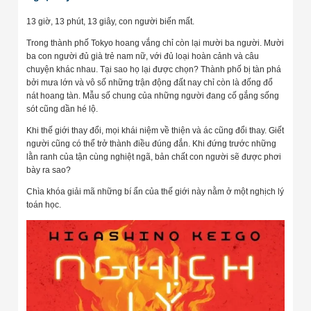
13 giờ, 13 phút, 13 giây, con người biến mất.
Trong thành phố Tokyo hoang vắng chỉ còn lại mười ba người. Mười
ba con người đủ già trẻ nam nữ, với đủ loại hoàn cảnh và câu
chuyện khác nhau. Tại sao họ lại được chọn? Thành phố bị tàn phá
bởi mưa lớn và vô số những trận động đất nay chỉ còn là đống đổ
nát hoang tàn. Mẫu số chung của những người đang cố gắng sống
sót cũng dần hé lộ.
Khi thế giới thay đổi, mọi khái niệm về thiện và ác cũng đổi thay. Giết
người cũng có thể trở thành điều đúng đắn. Khi đứng trước những
lằn ranh của tận cùng nghiệt ngã, bản chất con người sẽ được phơi
bày ra sao?
Chìa khóa giải mã những bí ẩn của thế giới này nằm ở một nghịch lý
toán học.