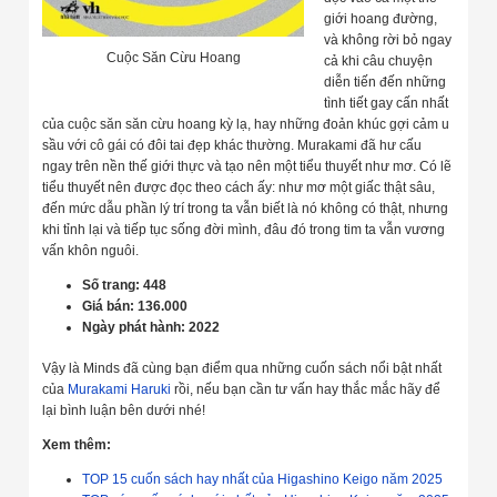
giới hoang đường,
và không rời bỏ ngay
Cuộc Săn Cừu Hoang
cả khi câu chuyện
diễn tiến đến những
tình tiết gay cấn nhất
của cuộc săn săn cừu hoang kỳ lạ, hay những đoản khúc gợi cảm u
sầu với cô gái có đôi tai đẹp khác thường. Murakami đã hư cấu
ngay trên nền thế giới thực và tạo nên một tiểu thuyết như mơ. Có lẽ
tiểu thuyết nên được đọc theo cách ấy: như mơ một giấc thật sâu,
đến mức dẫu phần lý trí trong ta vẫn biết là nó không có thật, nhưng
khi tỉnh lại và tiếp tục sống đời mình, đâu đó trong tim ta vẫn vương
vấn khôn nguôi.
Số trang: 448
Giá bán: 136.000
Ngày phát hành: 2022
Vậy là Minds đã cùng bạn điểm qua những cuốn sách nổi bật nhất
của
Murakami Haruki
rồi, nếu bạn cần tư vấn hay thắc mắc hãy để
lại bình luận bên dưới nhé!
Xem thêm:
TOP 15 cuốn sách hay nhất của Higashino Keigo năm 2025