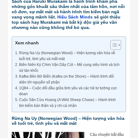
Sách của Haruki Murakami là hành trình khám phá
những góc khuất sâu thẳm nhất của tâm hồn, nơi nỗi
cô đơn, sự mất mát và hành trình tìm kiếm bản ngã
vang vọng mãnh liệt.
Hiệu Sách Minds
sẽ giới thiệu
top sách hay Murakami mà bất kỳ độc giả yêu văn
chương nào cũng không thể bỏ qua.
Xem nhanh
Rừng Na Uy (Norwegian Wood) – Hiện tượng văn hóa về
tuổi trẻ, tình yêu và mất mát
Biên Niên Ký Chim Vặn Dây Cót – Mê cung siêu hình và lịch
sử tàn khốc
Kafka Bên Bờ Biển (Kafka on the Shore) – Hành trình đối
diện lời nguyền số phận
1Q84 – Cuộc đối đầu giữa tình yêu và các hệ tư tưởng cực
đoan
Cuộc Săn Cừu Hoang (A Wild Sheep Chase) – Hành trình
tìm kiếm bản thân và ý chí cá nhân
Rừng Na Uy (Norwegian Wood) – Hiện tượng văn hóa
về tuổi trẻ, tình yêu và mất mát
Câu chuyện bắt đầu