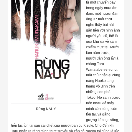
từ một chuyến bay
trong ngày mưa ảm
đạm, một người đàn
ông 37 tuổi chợt
nghe thấy bài hát
gắn liền với hình ảnh
người yêu cũ, thế là
quá khứ ùa về xâm
chiếm thực tại. Mười
tám năm trước,
người đàn ông ấy là
chàng Toru
Wanatabe trẻ trung,
mỗi chủ nhật lại cùng
nàng Naoko lang
thang vô định trên
những con phố
Tokyo. Họ sánh bước
bên nhau để thấy
mình còn sống, còn
Rừng NAUY
tồn tại, và gắng
gượng tiếp tục sống,
tiếp tục tồn tại sau cái chết của người bạn cũ Kizuki. Cho đến khi
Toru nhận ra rằng mình thực sự yêu và cần có Naoko thì cũng là lúc