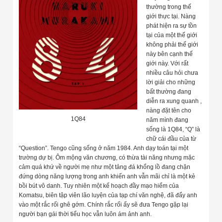
thường trong thế
giới thực tại. Nàng
phát hiện ra sự tồn
tại của một thế giới
không phải thế giới
này bên cạnh thế
giới này. Với rất
nhiều câu hỏi chưa
lời giải cho những
bất thường đang
diễn ra xung quanh ,
nàng đặt tên cho
1Q84
năm mình đang
sống là 1Q84, “Q” là
chữ cái đầu của từ
“Question”. Tengo cũng sống ở năm 1984. Anh dạy toán tại một
trường dự bị. Ôm mộng văn chương, có thừa tài năng nhưng mặc
cảm quá khứ về người mẹ như một tảng đá khổng lồ đang chặn
đứng dòng năng lượng trong anh khiến anh vẫn mãi chỉ là một kẻ
bồi bút vô danh. Tuy nhiên một kế hoạch đầy mạo hiểm của
Komatsu, biên tập viên lão luyện của tạp chí văn nghệ, đã đẩy anh
vào một rắc rối ghê gớm. Chính rắc rối ấy sẽ đưa Tengo gặp lại
người bạn gái thời tiểu học vẫn luôn ám ảnh anh.