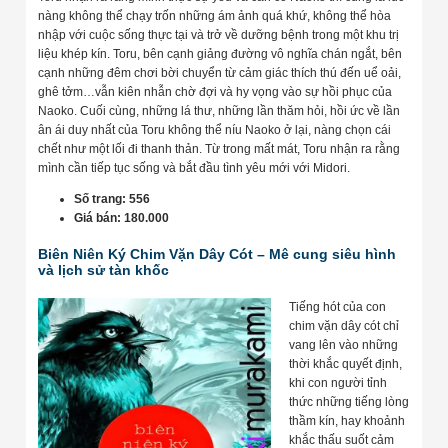
nàng không thể chạy trốn những ám ảnh quá khứ, không thể hòa
nhập với cuộc sống thực tại và trở về dưỡng bệnh trong một khu trị
liệu khép kín. Toru, bên cạnh giảng đường vô nghĩa chán ngắt, bên
cạnh những đêm chơi bời chuyển từ cảm giác thích thú đến uể oải,
ghê tởm…vẫn kiên nhẫn chờ đợi và hy vọng vào sự hồi phục của
Naoko. Cuối cùng, những lá thư, những lần thăm hỏi, hồi ức về lần
ân ái duy nhất của Toru không thể níu Naoko ở lại, nàng chọn cái
chết như một lối đi thanh thản. Từ trong mất mát, Toru nhận ra rằng
mình cần tiếp tục sống và bắt đầu tình yêu mới với Midori.
Số trang: 556
Giá bán: 180.000
Biên Niên Ký Chim Vặn Dây Cót – Mê cung siêu hình
và lịch sử tàn khốc
Tiếng hót của con
chim vặn dây cót chỉ
vang lên vào những
thời khắc quyết định,
khi con người tỉnh
thức những tiếng lòng
thầm kín, hay khoảnh
khắc thấu suốt cảm