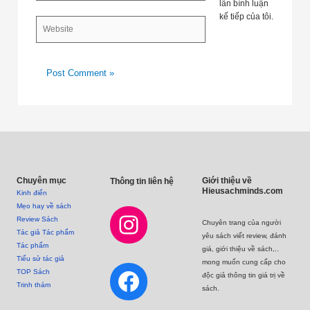
lần bình luận
kế tiếp của tôi.
Website
Instagram
Facebook
Mail
Chuyên mục
Giới thiệu về
Thông tin liên hệ
Hieusachminds.com
Kinh điển
Mẹo hay về sách
Review Sách
Chuyên trang của người
Tác giả Tác phẩm
yêu sách viết review, đánh
Tác phẩm
giá, giới thiệu về sách,..
Tiểu sử tác giả
mong muốn cung cấp cho
TOP Sách
độc giả thông tin giá trị về
Trinh thám
sách.