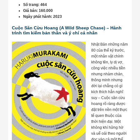
Số trang: 464
Giá bán: 160.000
Ngày phát hành: 2023
Cuộc Săn Cừu Hoang (A Wild Sheep Chase) – Hành
trình tìm kiếm bản thân và ý chí cá nhân
Nhật Bản những năm
80 của thế kỷ trước,
một nhân vật chính
không tên, ly dị vợ,
công việc nhiều tiền
nhưng nhàm chán,
thông minh nhưng
đời lại chẳng có gì
kích thích hắn nghĩ
suy – Cuộc săn cừu
hoang rõ ràng được
đặt trên nền một thực
tế quen thuộc của
thời hiện đại. Một
không khí hững hờ
và uể oải theo người
đọc vào cả một thế