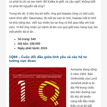
có phải là chị và mẹ mình. Bố Kafka bị giết, và cậu nghĩ, không biết
có phải lời nguyền đã ứng?
Trong khi đó, ở bên kia bờ biển, ông già Nakata cũng có một cuộc
hành trình đến Takamatsu. Bị một tai nạn từ nhỏ, Nakata mất trí nhớ
và khả năng đọc, viết; tuy nhiên bù lại ông có thể giao tiếp với loài
mèo. Vì thế ông nhận sứ mệnh đi tìm con quỷ giết mèo hàng loạt, tìm
một phiến đá bí ẩn…
Số trang: 540
Giá bán: 188.000
Ngày phát hành: 2024
1Q84 – Cuộc đối đầu giữa tình yêu và các hệ tư
tưởng cực đoan
Aomame đang sống
ở năm 1984. Bản
Sinfonietta của Leoš
Janáček phát ra từ
đài FM trong chiếc
taxi trên đường cao
tốc thủ đô khiến
nàng bắt đầu nhận
thấy có gì đó bất