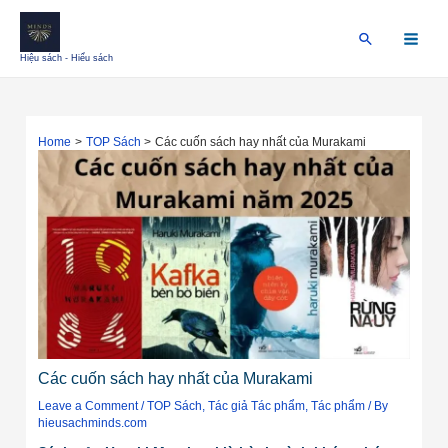
Skip
Điều
Main
to
hướng
Search
Menu
content
bài
Hiệu sách - Hiểu sách
viết
Home
TOP Sách
Các cuốn sách hay nhất của Murakami
Các cuốn sách hay nhất của Murakami
Leave a Comment
/
TOP Sách
,
Tác giả Tác phẩm
,
Tác phẩm
/ By
hieusachminds.com