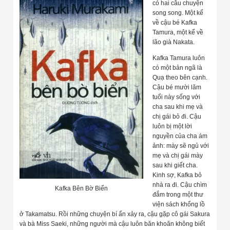
có hai câu chuyện
song song. Một kể
về cậu bé Kafka
Tamura, một kể về
lão già Nakata.
Kafka Tamura luôn
có một bản ngã là
Quạ theo bên cạnh.
Cậu bé mười lăm
tuổi này sống với
cha sau khi mẹ và
chị gái bỏ đi. Cậu
luôn bị một lời
nguyền của cha ám
ảnh: mày sẽ ngủ với
mẹ và chị gái mày
sau khi giết cha.
Kinh sợ, Kafka bỏ
nhà ra đi. Cậu chìm
Kafka Bên Bờ Biển
đắm trong một thư
viện sách khổng lồ
ở Takamatsu. Rồi những chuyện bí ẩn xảy ra, cậu gặp cô gái Sakura
và bà Miss Saeki, những người mà cậu luôn băn khoăn không biết