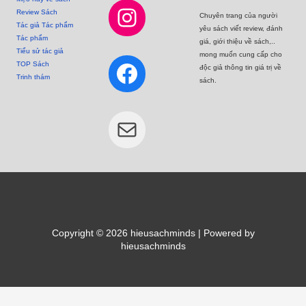
Review Sách
Chuyên trang của người
Tác giả Tác phẩm
yêu sách viết review, đánh
Tác phẩm
giá, giới thiệu về sách,..
Tiểu sử tác giả
mong muốn cung cấp cho
TOP Sách
độc giả thông tin giá trị về
Trinh thám
sách.
Copyright © 2026 hieusachminds | Powered by
hieusachminds