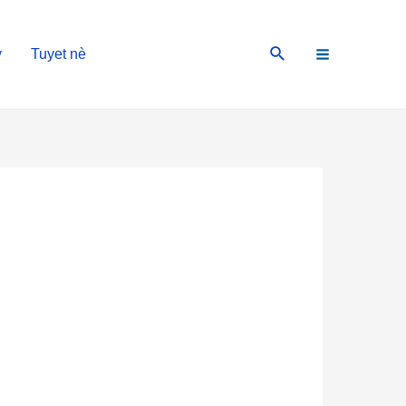
Main
Search
y
Tuyet nè
Menu