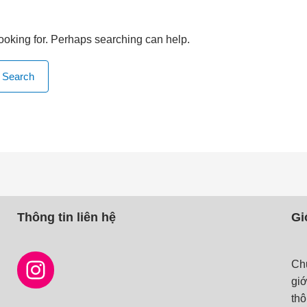
looking for. Perhaps searching can help.
Instagram
Facebook
Mail
Thông tin liên hệ
Gi
Chu
giớ
thô