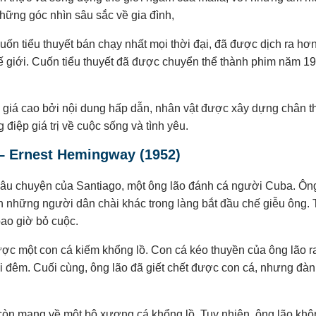
ững góc nhìn sâu sắc về gia đình,
uốn tiểu thuyết bán chạy nhất mọi thời đại, đã được dịch ra hơ
hế giới. Cuốn tiểu thuyết đã được chuyển thể thành phim năm 1
 giá cao bởi nội dung hấp dẫn, nhân vật được xây dựng chân 
iệp giá trị về cuộc sống và tình yêu.
– Ernest Hemingway (1952)
âu chuyện của Santiago, một ông lão đánh cá người Cuba. Ông 
iến những người dân chài khác trong làng bắt đầu chế giễu ông. 
bao giờ bỏ cuộc.
ợc một con cá kiếm khổng lồ. Con cá kéo thuyền của ông lão ra
i đêm. Cuối cùng, ông lão đã giết chết được con cá, nhưng đà
ỉ còn mang về một bộ xương cá khổng lồ. Tuy nhiên, ông lão khô