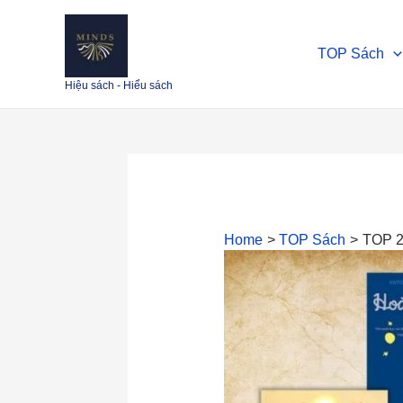
Skip
Điều
to
hướng
TOP Sách
content
bài
viết
Hiệu sách - Hiểu sách
Home
TOP Sách
TOP 20