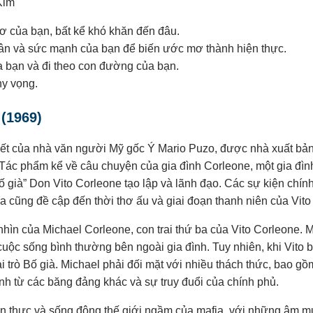
Kim
 của bạn, bất kể khó khăn đến đâu.
hân và sức mạnh của bạn để biến ước mơ thành hiện thực.
ủa bạn và đi theo con đường của bạn.
hy vọng.
(1969)
uyết của nhà văn người Mỹ gốc Ý Mario Puzo, được nhà xuất bản
ác phẩm kể về câu chuyện của gia đình Corleone, một gia đình 
 già” Don Vito Corleone tạo lập và lãnh đạo. Các sự kiện chính 
 cũng đề cập đến thời thơ ấu và giai đoạn thanh niên của Vito 
nhìn của Michael Corleone, con trai thứ ba của Vito Corleone. 
uộc sống bình thường bên ngoài gia đình. Tuy nhiên, khi Vito b
vai trò Bố già. Michael phải đối mặt với nhiều thách thức, bao 
nh từ các băng đảng khác và sự truy đuổi của chính phủ.
ân thực và sống động thế giới ngầm của mafia, với những âm mư