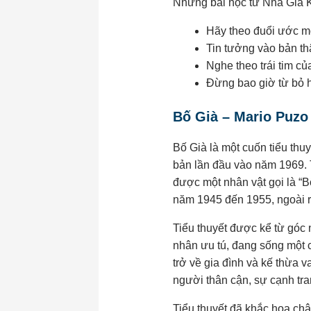
Những bài học từ Nhà Giả 
Hãy theo đuổi ước mơ
Tin tưởng vào bản t
Nghe theo trái tim c
Đừng bao giờ từ bỏ 
Bố Già – Mario Puzo 
Bố Già là một cuốn tiểu th
bản lần đầu vào năm 1969. T
được một nhân vật gọi là “Bố
năm 1945 đến 1955, ngoài ra
Tiểu thuyết được kể từ góc 
nhân ưu tú, đang sống một c
trở về gia đình và kế thừa 
người thân cận, sự cạnh tra
Tiểu thuyết đã khắc họa ch