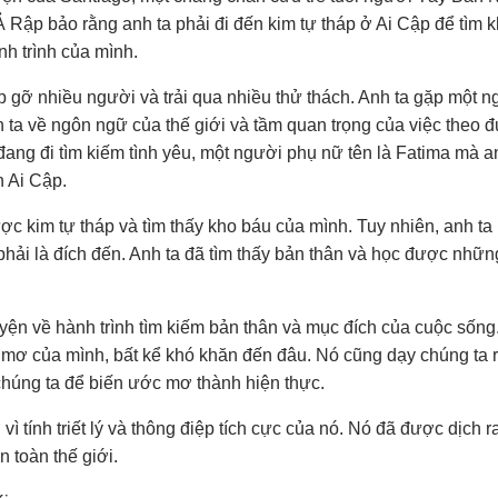
 Rập bảo rằng anh ta phải đi đến kim tự tháp ở Ai Cập để tìm 
h trình của mình.
 gỡ nhiều người và trải qua nhiều thử thách. Anh ta gặp một n
 ta về ngôn ngữ của thế giới và tầm quan trọng của việc theo 
đang đi tìm kiếm tình yêu, một người phụ nữ tên là Fatima mà a
 Ai Cập.
c kim tự tháp và tìm thấy kho báu của mình. Tuy nhiên, anh ta
phải là đích đến. Anh ta đã tìm thấy bản thân và học được nhữn
yện về hành trình tìm kiếm bản thân và mục đích của cuộc sống
 mơ của mình, bất kể khó khăn đến đâu. Nó cũng dạy chúng ta r
húng ta để biến ước mơ thành hiện thực.
ì tính triết lý và thông điệp tích cực của nó. Nó đã được dịch
n toàn thế giới.