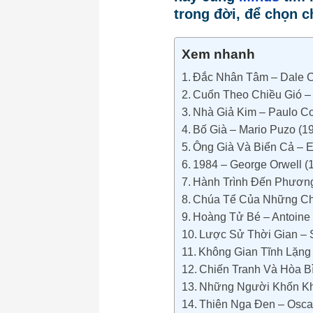
trong đời, để chọn 
Xem nhanh
Đắc Nhân Tâm – Dale C
Cuốn Theo Chiều Gió – 
Nhà Giả Kim – Paulo Co
Bố Già – Mario Puzo (1
Ông Già Và Biển Cả – 
1984 – George Orwell (
Hành Trình Đến Phươn
Chúa Tể Của Những Chi
Hoàng Tử Bé – Antoine 
Lược Sử Thời Gian – 
Không Gian Tĩnh Lặng
Chiến Tranh Và Hòa Bì
Những Người Khốn Khổ
Thiên Nga Đen – Oscar