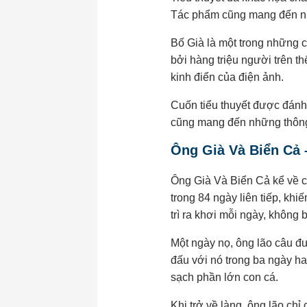
Tác phẩm cũng mang đến nh
Bố Già là một trong những c
bởi hàng triệu người trên t
kinh điển của điện ảnh.
Cuốn tiểu thuyết được đánh
cũng mang đến những thông đ
Ông Già Và Biển Cả 
Ông Già Và Biển Cả kể về c
trong 84 ngày liên tiếp, kh
trì ra khơi mỗi ngày, không 
Một ngày nọ, ông lão câu đư
đấu với nó trong ba ngày ha
sạch phần lớn con cá.
Khi trở về làng, ông lão ch