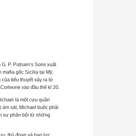
 G. P. Putnam’s Sons xuất
mafia gốc Sicilia tại Mỹ,
của tiểu thuyết xảy ra từ
Corleone vào đầu thế kỉ 20.
Michael là một cựu quân
ị ám sát, Michael buộc phải
gồm sự phản bội từ những
u, thủ đoạn và bạo lực.