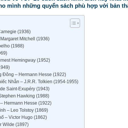
cho mình những quyển sách phù hợp với bản th
arnegie (1936)
Margaret Mitchell (1936)
elho (1988)
969)
Ernest Hemingway (1952)
1949)
g Đông – Hermann Hesse (1922)
ếc Nhẫn – J.R.R. Tolkien (1954-1955)
de Saint-Exupéry (1943)
Stephen Hawking (1988)
 – Hermann Hesse (1922)
nh – Leo Tolstoy (1869)
 – Victor Hugo (1862)
 Wilde (1897)