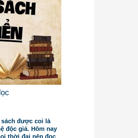
đọc
 sách được coi là
hệ độc giả. Hôm nay
ọi thời đại nên đọc