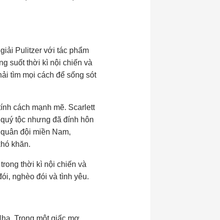
giải Pulitzer với tác phẩm
 suốt thời kì nội chiến và
ải tìm mọi cách để sống sót
 tính cách mạnh mẽ. Scarlett
 quý tộc nhưng đã đính hôn
p quân đội miền Nam,
khó khăn.
ong thời kì nội chiến và
ói, nghèo đói và tình yêu.
Nha. Trong một giấc mơ,