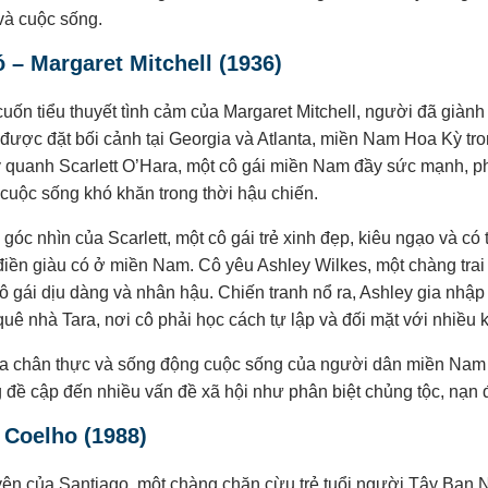
và cuộc sống.
– Margaret Mitchell (1936)
uốn tiểu thuyết tình cảm của Margaret Mitchell, người đã giành 
ợc đặt bối cảnh tại Georgia và Atlanta, miền Nam Hoa Kỳ trong
ay quanh Scarlett O’Hara, một cô gái miền Nam đầy sức mạnh, ph
 cuộc sống khó khăn trong thời hậu chiến.
góc nhìn của Scarlett, một cô gái trẻ xinh đẹp, kiêu ngạo và có
điền giàu có ở miền Nam. Cô yêu Ashley Wilkes, một chàng trai
ô gái dịu dàng và nhân hậu. Chiến tranh nổ ra, Ashley gia nhậ
 quê nhà Tara, nơi cô phải học cách tự lập và đối mặt với nhiều 
ọa chân thực và sống động cuộc sống của người dân miền Nam tr
g đề cập đến nhiều vấn đề xã hội như phân biệt chủng tộc, nạn đ
 Coelho (1988)
ện của Santiago, một chàng chăn cừu trẻ tuổi người Tây Ban 