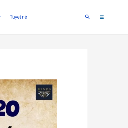
Main
Search
y
Tuyet nè
Menu