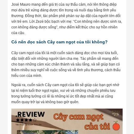
José Mauro mang đến giá trị của sự thấu cảm, nói lên thông điệp
mọi đứa trẻ xứng đáng được tôn trọng và nuôi dạy bằng tình yêu
thương. Đồng thời, tác phẩm phê phán sự áp đặt của người lớn đối
với trẻ em. Lời Zezé bộc bạch với mẹ: “Con không nên được sinh ra,
con không đáng được sống”, như điểm kết thúc cho sự hồn nhiên
của cậu.
Có nên đọc sách Cây cam ngọt của tôi không?
Cây cam ngọt của tôi là một cuốn sách đáng đọc cho mọi lứa tuổi,
đặc biệt đối với những người làm cha mẹ. Tác phẩm sẽ mang đến
cho bạn những cảm xúc chân thành và sâu lắng, và sẽ giúp bạn có
thêm nhiều suy nghĩ về cuộc sống và về tình yêu thương, cách thấu
hiểu con của mình.
Ngoài ra, cuốn sách Cây cam ngọt của tôi sẽ giúp các bạn gợi nhớ
lại kỉ niệm tuổi thơ ngọt ngào, vui vẻ và những chuyến phiêu lưu
trong tưởng tưởng có lẽ là những kí ức tốt đẹp nhất mà ai cũng
muốn quay trở lại và không bao giờ quên.