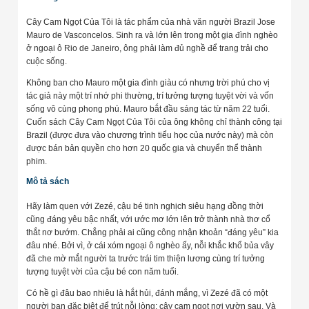
Cây Cam Ngọt Của Tôi là tác phẩm của nhà văn người Brazil Jose
Mauro de Vasconcelos. Sinh ra và lớn lên trong một gia đình nghèo
ở ngoại ô Rio de Janeiro, ông phải làm đủ nghề để trang trải cho
cuộc sống.
Không ban cho Mauro một gia đình giàu có nhưng trời phú cho vị
tác giả này một trí nhớ phi thường, trí tưởng tượng tuyệt vời và vốn
sống vô cùng phong phú. Mauro bắt đầu sáng tác từ năm 22 tuổi.
Cuốn sách Cây Cam Ngọt Của Tôi của ông không chỉ thành công tại
Brazil (được đưa vào chương trình tiểu học của nước này) mà còn
được bán bản quyền cho hơn 20 quốc gia và chuyển thể thành
phim.
Mô tả sách
Hãy làm quen với Zezé, cậu bé tinh nghịch siêu hạng đồng thời
cũng đáng yêu bậc nhất, với ước mơ lớn lên trở thành nhà thơ cổ
thắt nơ bướm. Chẳng phải ai cũng công nhận khoản “đáng yêu” kia
đâu nhé. Bởi vì, ở cái xóm ngoại ô nghèo ấy, nỗi khắc khổ bủa vây
đã che mờ mắt người ta trước trái tim thiện lương cùng trí tưởng
tượng tuyệt vời của cậu bé con năm tuổi.
Có hề gì đâu bao nhiêu là hắt hủi, đánh mắng, vì Zezé đã có một
người bạn đặc biệt để trút nỗi lòng: cây cam ngọt nơi vườn sau. Và