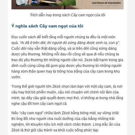
Trích dẫn hay trong sách Cây cam ngọt của tôi
Ý nghĩa sách Cây cam ngọt của tôi
Đọc cuốn sách để biết rằng mỗi người chúng ta đều là một món
quà.
“Ai đã ở trên đời, thì người đó xứng đáng được sinh ra, con ạ”
.
Cuộc đời này vẫn thật đáng sống, và ai trên đời cũng xứng đáng
được yêu thương. Những nỗi đau rồi cũng sẽ qua đi nếu chúng ta
trao đủ yêu thương tới những người cần nó. Zeze bất hạnh trong gia
đình cuối cùng cũng đã gom góp được yêu thương từ những người
hàng xóm thân quen hay từ bông hoa trắng của cây cam trong khu
vườn.
Trong thế giới người lớn Zézé chọn làm bạn với một cây cam, là nơi
cậu hay trút bỏ phiền muộn, cậu nói chuyện với chính nội tâm của
mình, tại đây cậu giải quyết được mọi thứ, vì không ai trong nhà lắng
nghe cậu tốt hơn cây cam ngọt cả.
Nếu “cây cam ngọt” chữa lành Zézé bằng bóng mát, sự vững chãi
thì ông Bồ như người cha nuôi dưỡng của cậu bằng những trải
nghiệm, lời khuyên hữu ích một cách chân thành. Lòng trắc ẩn của
Zézé là thứ giữ cậu tránh xa khỏi cuộc sống phức tạp.