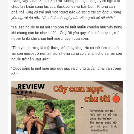
“Đúng vậy. Cháu đã bắt đầu rồi. Không phải giết ông ấy có nghĩa là
chộp lấy khẩu súng lục của Buck Jones và bắn bùm! Không cần
phải thế.
Ông có thể giết một người nào đó trong trái tim ông. Không
yêu người đó nữa. Và thế là một ngày nào đó người đó sẽ chết.
”
“Tại sao người ta lại nói cho bọn trẻ biết nhiều chuyện như vậy trong
khi chúng còn bé như thế?” – Ông Bồ yêu quý của cháu, sự thực là
người ta đã cho cháu biết mọi chuyện quá sớm.
“Tình yêu thương là một thứ gì đó rất lạ lùng. Nó có thể làm cho trái
tim con người trở nên ấm áp, nhưng cũng có thể làm cho trái tim con
người trở nên đau đớn”.
“Cuộc sống là một món quà quý giá, và chúng ta cần phải trân trọng
nó.”