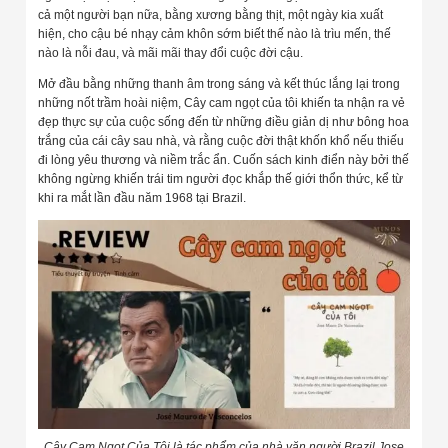
cả một người bạn nữa, bằng xương bằng thịt, một ngày kia xuất
hiện, cho cậu bé nhạy cảm khôn sớm biết thế nào là trìu mến, thế
nào là nỗi đau, và mãi mãi thay đổi cuộc đời cậu.
Mở đầu bằng những thanh âm trong sáng và kết thúc lắng lại trong
những nốt trầm hoài niệm, Cây cam ngọt của tôi khiến ta nhận ra vẻ
đẹp thực sự của cuộc sống đến từ những điều giản dị như bông hoa
trắng của cái cây sau nhà, và rằng cuộc đời thật khốn khổ nếu thiếu
đi lòng yêu thương và niềm trắc ẩn. Cuốn sách kinh điển này bởi thế
không ngừng khiến trái tim người đọc khắp thế giới thổn thức, kể từ
khi ra mắt lần đầu năm 1968 tại Brazil.
Cây Cam Ngọt Của Tôi là tác phẩm của nhà văn người Brazil Jose