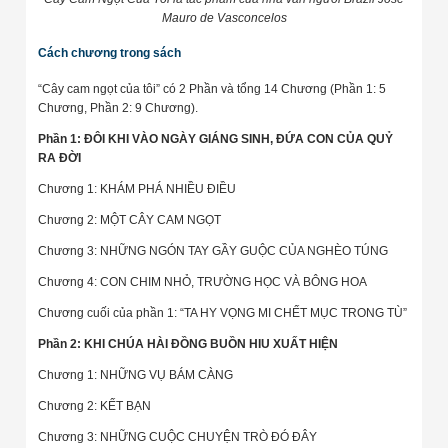
Mauro de Vasconcelos
Cách chương trong sách
“Cây cam ngọt của tôi” có 2 Phần và tổng 14 Chương (Phần 1: 5
Chương, Phần 2: 9 Chương).
Phần 1: ĐÔI KHI VÀO NGÀY GIÁNG SINH, ĐỨA CON CỦA QUỶ
RA ĐỜI
Chương 1: KHÁM PHÁ NHIỀU ĐIỀU
Chương 2: MỘT CÂY CAM NGỌT
Chương 3: NHỮNG NGÓN TAY GẦY GUỘC CỦA NGHÈO TÚNG
Chương 4: CON CHIM NHỎ, TRƯỜNG HỌC VÀ BÔNG HOA
Chương cuối của phần 1: “TA HY VỌNG MI CHẾT MỤC TRONG TÙ”
Phần 2: KHI CHÚA HÀI ĐỒNG BUỒN HIU XUẤT HIỆN
Chương 1: NHỮNG VỤ BÁM CÀNG
Chương 2: KẾT BẠN
Chương 3: NHỮNG CUỘC CHUYỆN TRÒ ĐÓ ĐÂY