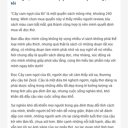
tôi
“Cây cam ngọt của tôi” là một quyển sách mỏng nhẹ, khoảng 240
trang. Mình chọn mua quyển này vì thấy nhiều người review, bìa
sách màu cam bắt mắt, giá thành cũng hợp lý nên mình quyết định
mua về đọc thử.
Ban đầu đọc mình cũng không kỳ vọng nhiều vì sách không phải thể
loại mình yêu thích, nhưng quả thật là sách có những đoạn rất xúc
động, có những đoạn làm mình phải nhớ và suy nghĩ về nó nhiều.
Nói chung đây là quyển sách đáng đọc, nhẹ nhàng, xúc động và
cho mình những giây phút sâu lắng, cùng tìm hiểu tác phẩm này với
mình ngay bên dưới!
Đọc Cây cam ngọt của tôi, người đọc sẽ cảm thấy xót xa, thương
yêu cậu bé Zezé. Cậu là một đứa trẻ nghịch ngợm, ngây thơ đáng ra
phải được sống trong những điều tốt đẹp trong trí tưởng tượng và
trong tình yêu gia đình ấm áp, nhưng cuộc sống nghèo khó, khó
khăn đã đẩy cậu vào cuộc sống đau khổ.
Sự nghèo khó đã khiến mọi người trong gia đình thay đổi tính cách
của mình, khiến người bố trở nên dễ nóng giận, thậm chí sẽ đánh
đập con mình, những người anh chị lại càng khiến tuổi thơ của cậu
trở nên tăm tối, chua xót hơn. Bên cạnh những nỗi bất hạnh, đâu đó
vẫn len lỏi sự ánh sáng của sự ngây thơ, sự lạc quan nhờ tình bạn,