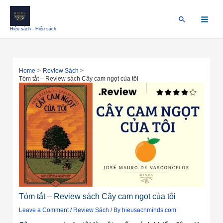
Skip
Điều
Main
to
hướng
Search
Menu
content
bài
Hiệu sách - Hiểu sách
viết
Home
Review Sách
Tóm tắt – Review sách Cây cam ngọt của tôi
Tóm tắt – Review sách Cây cam ngọt của tôi
Leave a Comment
/
Review Sách
/ By
hieusachminds.com