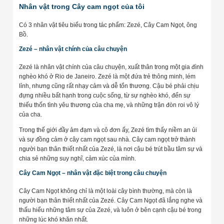
Nhân vật trong Cây cam ngọt của tôi
Có 3 nhân vật tiêu biểu trong tác phẩm: Zezé, Cây Cam Ngọt, ông
Bồ.
Zezé – nhân vật chính của câu chuyện
Zezé là nhân vật chính của câu chuyện, xuất thân trong một gia đình
nghèo khó ở Rio de Janeiro. Zezé là một đứa trẻ thông minh, lém
lỉnh, nhưng cũng rất nhạy cảm và dễ tổn thương. Cậu bé phải chịu
đựng nhiều bất hạnh trong cuộc sống, từ sự nghèo khó, đến sự
thiếu thốn tình yêu thương của cha mẹ, và những trận đòn roi vô lý
của cha.
Trong thế giới đầy ảm đạm và cô đơn ấy, Zezé tìm thấy niềm an ủi
và sự đồng cảm ở cây cam ngọt sau nhà. Cây cam ngọt trở thành
người bạn thân thiết nhất của Zezé, là nơi cậu bé trút bầu tâm sự và
chia sẻ những suy nghĩ, cảm xúc của mình.
Cây Cam Ngọt – nhân vật đặc biệt trong câu chuyện
Cây Cam Ngọt không chỉ là một loài cây bình thường, mà còn là
người bạn thân thiết nhất của Zezé. Cây Cam Ngọt đã lắng nghe và
thấu hiểu những tâm sự của Zezé, và luôn ở bên cạnh cậu bé trong
những lúc khó khăn nhất.