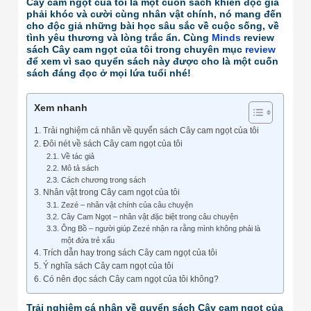
Cây cam ngọt của tôi là một cuốn sách khiến độc giả
phải khóc và cười cùng nhân vật chính, nó mang đến
cho độc giả những bài học sâu sắc về cuộc sống, về
tình yêu thương và lòng trắc ẩn. Cùng
Minds
review
sách Cây cam ngọt của tôi trong chuyên mục
review
để xem vì sao quyển sách này được cho là một cuốn
sách đáng đọc ở mọi lứa tuổi nhé!
Xem nhanh
Trải nghiệm cá nhân về quyển sách Cây cam ngọt của tôi
Đôi nét về sách Cây cam ngọt của tôi
Về tác giả
Mô tả sách
Cách chương trong sách
Nhân vật trong Cây cam ngọt của tôi
Zezé – nhân vật chính của câu chuyện
Cây Cam Ngọt – nhân vật đặc biệt trong câu chuyện
Ông Bồ – người giúp Zezé nhận ra rằng mình không phải là
một đứa trẻ xấu
Trích dẫn hay trong sách Cây cam ngọt của tôi
Ý nghĩa sách Cây cam ngọt của tôi
Có nên đọc sách Cây cam ngọt của tôi không?
Trải nghiệm cá nhân về quyển sách Cây cam ngọt của