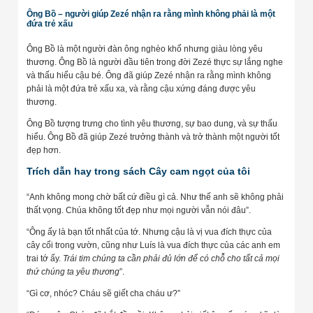
Ông Bồ – người giúp Zezé nhận ra rằng mình không phải là một
đứa trẻ xấu
Ông Bồ là một người đàn ông nghèo khổ nhưng giàu lòng yêu
thương. Ông Bồ là người đầu tiên trong đời Zezé thực sự lắng nghe
và thấu hiểu cậu bé. Ông đã giúp Zezé nhận ra rằng mình không
phải là một đứa trẻ xấu xa, và rằng cậu xứng đáng được yêu
thương.
Ông Bồ tượng trưng cho tình yêu thương, sự bao dung, và sự thấu
hiểu. Ông Bồ đã giúp Zezé trưởng thành và trở thành một người tốt
đẹp hơn.
Trích dẫn hay trong sách Cây cam ngọt của tôi
“Anh không mong chờ bất cứ điều gì cả. Như thế anh sẽ không phải
thất vọng. Chúa không tốt đẹp như mọi người vẫn nói đâu”.
“Ông ấy là bạn tốt nhất của tớ. Nhưng cậu là vị vua đích thực của
cây cối trong vườn, cũng như Luís là vua đích thực của các anh em
trai tớ ấy.
Trái tim chúng ta cần phải đủ lớn để có chỗ cho tất cả mọi
thứ chúng ta yêu thương
”.
“Gì cơ, nhóc? Cháu sẽ giết cha cháu ư?”