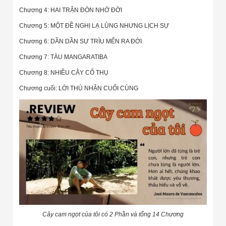
Chương 4: HAI TRẬN ĐÒN NHỚ ĐỜI
Chương 5: MỘT ĐỀ NGHỊ LẠ LÙNG NHƯNG LỊCH SỰ
Chương 6: DẦN DẦN SỰ TRÌU MẾN RA ĐỜI
Chương 7: TÀU MANGARATIBA
Chương 8: NHIỀU CÂY CỔ THỤ
Chương cuối: LỜI THÚ NHẬN CUỐI CÙNG
Cây cam ngọt của tôi có 2 Phần và tổng 14 Chương