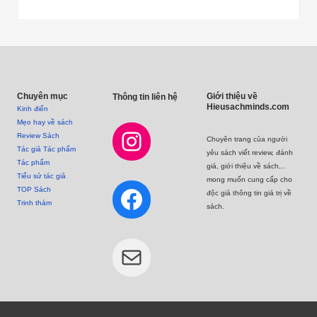
Instagram
Facebook
Mail
Chuyên mục
Giới thiệu về
Thông tin liên hệ
Hieusachminds.com
Kinh điển
Mẹo hay về sách
Review Sách
Chuyên trang của người
Tác giả Tác phẩm
yêu sách viết review, đánh
Tác phẩm
giá, giới thiệu về sách,..
Tiểu sử tác giả
mong muốn cung cấp cho
TOP Sách
độc giả thông tin giá trị về
Trinh thám
sách.