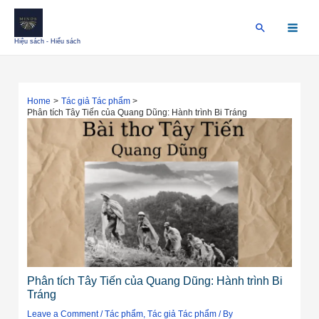
Skip
Điều
Main
to
hướng
Search
Menu
content
bài
Hiệu sách - Hiểu sách
viết
Home
Tác giả Tác phẩm
Phân tích Tây Tiến của Quang Dũng: Hành trình Bi Tráng
Phân tích Tây Tiến của Quang Dũng: Hành trình Bi
Tráng
Leave a Comment
/
Tác phẩm
,
Tác giả Tác phẩm
/ By