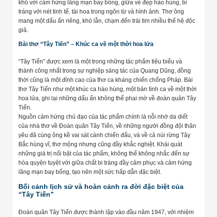
khổ với cảm hứng lãng mạn bay bổng, giữa vẻ đẹp hào hùng, bi
tráng với nét tinh tế, tài hoa trong ngôn từ và hình ảnh. Thơ ông
mang một dấu ấn riêng, khó lẫn, chạm đến trái tim nhiều thế hệ độc
giả.
Bài thơ “Tây Tiến” – Khúc ca về một thời hoa lửa
“Tây Tiến” được xem là một trong những tác phẩm tiêu biểu và
thành công nhất trong sự nghiệp sáng tác của Quang Dũng, đồng
thời cũng là một đỉnh cao của thơ ca kháng chiến chống Pháp. Bài
thơ Tây Tiến như một khúc ca hào hùng, một bản tình ca về một thời
hoa lửa, ghi lại những dấu ấn không thể phai mờ về đoàn quân Tây
Tiến.
Nguồn cảm hứng chủ đạo của tác phẩm chính là nỗi nhớ da diết
của nhà thơ về Đoàn quân Tây Tiến, về những người đồng đội thân
yêu đã cùng ông kề vai sát cánh chiến đấu, và về cả núi rừng Tây
Bắc hùng vĩ, thơ mộng nhưng cũng đầy khắc nghiệt. Khái quát
những giá trị nổi bật của tác phẩm, không thể không nhắc đến sự
hòa quyện tuyệt vời giữa chất bi tráng đầy cảm phục và cảm hứng
lãng mạn bay bổng, tạo nên một sức hấp dẫn đặc biệt.
Bối cảnh lịch sử và hoàn cảnh ra đời đặc biệt của
“Tây Tiến”
Đoàn quân Tây Tiến được thành lập vào đầu năm 1947, với nhiệm