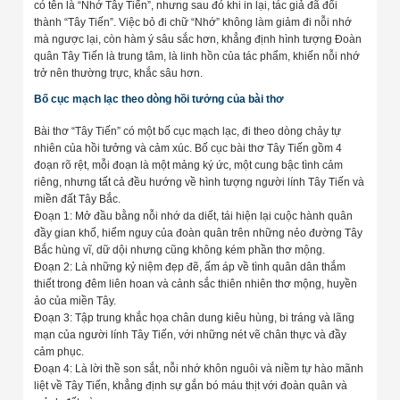
có tên là “Nhớ Tây Tiến”, nhưng sau đó khi in lại, tác giả đã đổi
thành “Tây Tiến”. Việc bỏ đi chữ “Nhớ” không làm giảm đi nỗi nhớ
mà ngược lại, còn hàm ý sâu sắc hơn, khẳng định hình tượng Đoàn
quân Tây Tiến là trung tâm, là linh hồn của tác phẩm, khiến nỗi nhớ
trở nên thường trực, khắc sâu hơn.
Bố cục mạch lạc theo dòng hồi tưởng của bài thơ
Bài thơ “Tây Tiến” có một bố cục mạch lạc, đi theo dòng chảy tự
nhiên của hồi tưởng và cảm xúc. Bố cục bài thơ Tây Tiến gồm 4
đoạn rõ rệt, mỗi đoạn là một mảng ký ức, một cung bậc tình cảm
riêng, nhưng tất cả đều hướng về hình tượng người lính Tây Tiến và
miền đất Tây Bắc.
Đoạn 1: Mở đầu bằng nỗi nhớ da diết, tái hiện lại cuộc hành quân
đầy gian khổ, hiểm nguy của đoàn quân trên những nẻo đường Tây
Bắc hùng vĩ, dữ dội nhưng cũng không kém phần thơ mộng.
Đoạn 2: Là những kỷ niệm đẹp đẽ, ấm áp về tình quân dân thắm
thiết trong đêm liên hoan và cảnh sắc thiên nhiên thơ mộng, huyền
ảo của miền Tây.
Đoạn 3: Tập trung khắc họa chân dung kiêu hùng, bi tráng và lãng
mạn của người lính Tây Tiến, với những nét vẽ chân thực và đầy
cảm phục.
Đoạn 4: Là lời thề son sắt, nỗi nhớ khôn nguôi và niềm tự hào mãnh
liệt về Tây Tiến, khẳng định sự gắn bó máu thịt với đoàn quân và