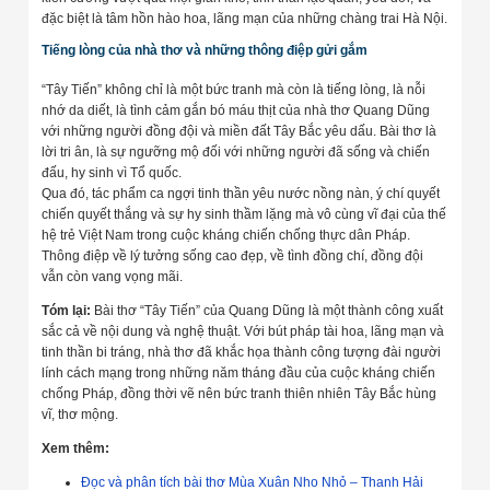
đặc biệt là tâm hồn hào hoa, lãng mạn của những chàng trai Hà Nội.
Tiếng lòng của nhà thơ và những thông điệp gửi gắm
“Tây Tiến” không chỉ là một bức tranh mà còn là tiếng lòng, là nỗi
nhớ da diết, là tình cảm gắn bó máu thịt của nhà thơ Quang Dũng
với những người đồng đội và miền đất Tây Bắc yêu dấu. Bài thơ là
lời tri ân, là sự ngưỡng mộ đối với những người đã sống và chiến
đấu, hy sinh vì Tổ quốc.
Qua đó, tác phẩm ca ngợi tinh thần yêu nước nồng nàn, ý chí quyết
chiến quyết thắng và sự hy sinh thầm lặng mà vô cùng vĩ đại của thế
hệ trẻ Việt Nam trong cuộc kháng chiến chống thực dân Pháp.
Thông điệp về lý tưởng sống cao đẹp, về tình đồng chí, đồng đội
vẫn còn vang vọng mãi.
Tóm lại:
Bài thơ “Tây Tiến” của Quang Dũng là một thành công xuất
sắc cả về nội dung và nghệ thuật. Với bút pháp tài hoa, lãng mạn và
tinh thần bi tráng, nhà thơ đã khắc họa thành công tượng đài người
lính cách mạng trong những năm tháng đầu của cuộc kháng chiến
chống Pháp, đồng thời vẽ nên bức tranh thiên nhiên Tây Bắc hùng
vĩ, thơ mộng.
Xem thêm:
Đọc và phân tích bài thơ Mùa Xuân Nho Nhỏ – Thanh Hải