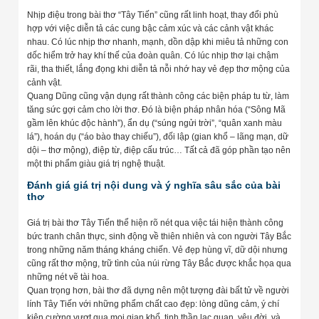
Nhịp điệu trong bài thơ “Tây Tiến” cũng rất linh hoạt, thay đổi phù
hợp với việc diễn tả các cung bậc cảm xúc và các cảnh vật khác
nhau. Có lúc nhịp thơ nhanh, mạnh, dồn dập khi miêu tả những con
dốc hiểm trở hay khí thế của đoàn quân. Có lúc nhịp thơ lại chậm
rãi, tha thiết, lắng đọng khi diễn tả nỗi nhớ hay vẻ đẹp thơ mộng của
cảnh vật.
Quang Dũng cũng vận dụng rất thành công các biện pháp tu từ, làm
tăng sức gợi cảm cho lời thơ. Đó là biện pháp nhân hóa (“Sông Mã
gầm lên khúc độc hành”), ẩn dụ (“súng ngửi trời”, “quân xanh màu
lá”), hoán dụ (“áo bào thay chiếu”), đối lập (gian khổ – lãng mạn, dữ
dội – thơ mộng), điệp từ, điệp cấu trúc… Tất cả đã góp phần tạo nên
một thi phẩm giàu giá trị nghệ thuật.
Đánh giá giá trị nội dung và ý nghĩa sâu sắc của bài
thơ
Giá trị bài thơ Tây Tiến thể hiện rõ nét qua việc tái hiện thành công
bức tranh chân thực, sinh động về thiên nhiên và con người Tây Bắc
trong những năm tháng kháng chiến. Vẻ đẹp hùng vĩ, dữ dội nhưng
cũng rất thơ mộng, trữ tình của núi rừng Tây Bắc được khắc họa qua
những nét vẽ tài hoa.
Quan trọng hơn, bài thơ đã dựng nên một tượng đài bất tử về người
lính Tây Tiến với những phẩm chất cao đẹp: lòng dũng cảm, ý chí
kiên cường vượt qua mọi gian khổ, tinh thần lạc quan, yêu đời, và