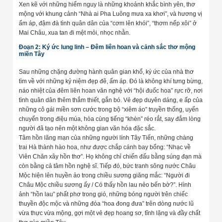
Xen kẽ với những hiểm nguy là những khoảnh khắc bình yên, thơ
mộng với khung cảnh “Nhà ai Pha Luông mưa xa khơi”, và hương vị
ấm áp, đậm đà tình quân dân của “cơm lên khói”, “thơm nếp xôi” ở
Mai Châu, xua tan đi mệt mỏi, nhọc nhằn.
Đoạn 2: Ký ức lung linh – Đêm liên hoan và cảnh sắc thơ mộng
miền Tây
Sau những chặng đường hành quân gian khổ, ký ức của nhà thơ
tìm về với những kỷ niệm đẹp đẽ, ấm áp. Đó là không khí tưng bừng,
náo nhiệt của đêm liên hoan văn nghệ với “hội đuốc hoa” rực rỡ, nơi
tình quân dân thêm thắm thiết, gắn bó. Vẻ đẹp duyên dáng, e ấp của
những cô gái miền sơn cước trong bộ “xiêm áo” truyền thống, uyển
chuyển trong điệu múa, hòa cùng tiếng “khèn” réo rắt, say đắm lòng
người đã tạo nên một không gian văn hóa đặc sắc.
Tâm hồn lãng mạn của những người lính Tây Tiến, những chàng
trai Hà thành hào hoa, như được chắp cánh bay bổng: “Nhạc về
Viên Chăn xây hồn thơ”. Họ không chỉ chiến đấu bằng súng đạn mà
còn bằng cả tâm hồn nghệ sĩ. Tiếp đó, bức tranh sông nước Châu
Mộc hiện lên huyền ảo trong chiều sương giăng mắc: “Người đi
Châu Mộc chiều sương ấy / Có thấy hồn lau nẻo bến bờ?”. Hình
ảnh “hồn lau” phất phơ trong gió, những bóng người trên chiếc
thuyền độc mộc và những đóa “hoa đong đưa” trên dòng nước lũ
vừa thực vừa mộng, gợi một vẻ đẹp hoang sơ, tĩnh lặng và đầy chất