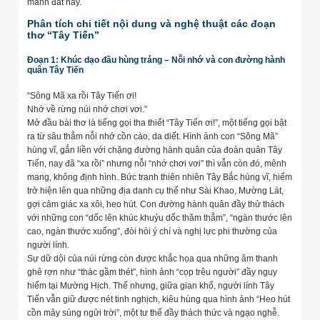
mảnh đất này.
Phân tích chi tiết nội dung và nghệ thuật các đoạn
thơ “Tây Tiến”
Đoạn 1: Khúc dạo đầu hùng tráng – Nỗi nhớ và con đường hành
quân Tây Tiến
“Sông Mã xa rồi Tây Tiến ơi!
Nhớ về rừng núi nhớ chơi vơi.”
Mở đầu bài thơ là tiếng gọi tha thiết “Tây Tiến ơi!”, một tiếng gọi bật
ra từ sâu thẳm nỗi nhớ cồn cào, da diết. Hình ảnh con “Sông Mã”
hùng vĩ, gắn liền với chặng đường hành quân của đoàn quân Tây
Tiến, nay đã “xa rồi” nhưng nỗi “nhớ chơi vơi” thì vẫn còn đó, mênh
mang, không định hình. Bức tranh thiên nhiên Tây Bắc hùng vĩ, hiểm
trở hiện lên qua những địa danh cụ thể như Sài Khao, Mường Lát,
gợi cảm giác xa xôi, heo hút. Con đường hành quân đầy thử thách
với những con “dốc lên khúc khuỷu dốc thăm thẳm”, “ngàn thước lên
cao, ngàn thước xuống”, đòi hỏi ý chí và nghị lực phi thường của
người lính.
Sự dữ dội của núi rừng còn được khắc họa qua những âm thanh
ghê rợn như “thác gầm thét”, hình ảnh “cọp trêu người” đầy nguy
hiểm tại Mường Hịch. Thế nhưng, giữa gian khổ, người lính Tây
Tiến vẫn giữ được nét tinh nghịch, kiêu hùng qua hình ảnh “Heo hút
cồn mây súng ngửi trời”, một tư thế đầy thách thức và ngạo nghễ.