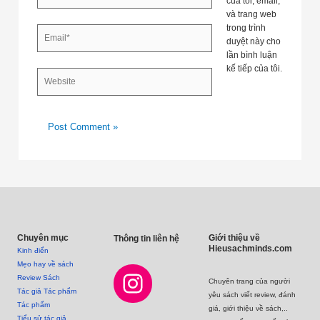
của tôi, email,
và trang web
trong trình
Email*
duyệt này cho
lần bình luận
kế tiếp của tôi.
Website
Instagram
Facebook
Mail
Chuyên mục
Giới thiệu về
Thông tin liên hệ
Hieusachminds.com
Kinh điển
Mẹo hay về sách
Review Sách
Chuyên trang của người
Tác giả Tác phẩm
yêu sách viết review, đánh
Tác phẩm
giá, giới thiệu về sách,..
Tiểu sử tác giả