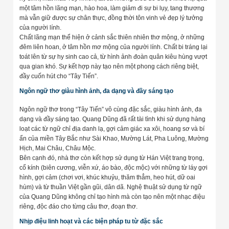
một tâm hồn lãng mạn, hào hoa, làm giảm đi sự bi lụy, tang thương
mà vẫn giữ được sự chân thực, đồng thời tôn vinh vẻ đẹp lý tưởng
của người lính.
Chất lãng mạn thể hiện ở cảnh sắc thiên nhiên thơ mộng, ở những
đêm liên hoan, ở tâm hồn mơ mộng của người lính. Chất bi tráng lại
toát lên từ sự hy sinh cao cả, từ hình ảnh đoàn quân kiêu hùng vượt
qua gian khó. Sự kết hợp này tạo nên một phong cách riêng biệt,
đầy cuốn hút cho “Tây Tiến”.
Ngôn ngữ thơ giàu hình ảnh, đa dạng và đầy sáng tạo
Ngôn ngữ thơ trong “Tây Tiến” vô cùng đặc sắc, giàu hình ảnh, đa
dạng và đầy sáng tạo. Quang Dũng đã rất tài tình khi sử dụng hàng
loạt các từ ngữ chỉ địa danh lạ, gợi cảm giác xa xôi, hoang sơ và bí
ẩn của miền Tây Bắc như Sài Khao, Mường Lát, Pha Luông, Mường
Hịch, Mai Châu, Châu Mộc.
Bên cạnh đó, nhà thơ còn kết hợp sử dụng từ Hán Việt trang trọng,
cổ kính (biên cương, viễn xứ, áo bào, độc mộc) với những từ láy gợi
hình, gợi cảm (chơi vơi, khúc khuỷu, thăm thẳm, heo hút, dữ oai
hùm) và từ thuần Việt gần gũi, dân dã. Nghệ thuật sử dụng từ ngữ
của Quang Dũng không chỉ tạo hình mà còn tạo nên một nhạc điệu
riêng, độc đáo cho từng câu thơ, đoạn thơ.
Nhịp điệu linh hoạt và các biện pháp tu từ đặc sắc