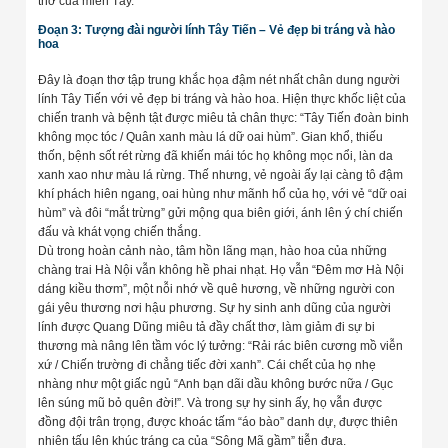
thơ của miền Tây.
Đoạn 3: Tượng đài người lính Tây Tiến – Vẻ đẹp bi tráng và hào
hoa
Đây là đoạn thơ tập trung khắc họa đậm nét nhất chân dung người
lính Tây Tiến với vẻ đẹp bi tráng và hào hoa. Hiện thực khốc liệt của
chiến tranh và bệnh tật được miêu tả chân thực: “Tây Tiến đoàn binh
không mọc tóc / Quân xanh màu lá dữ oai hùm”. Gian khổ, thiếu
thốn, bệnh sốt rét rừng đã khiến mái tóc họ không mọc nổi, làn da
xanh xao như màu lá rừng. Thế nhưng, vẻ ngoài ấy lại càng tô đậm
khí phách hiên ngang, oai hùng như mãnh hổ của họ, với vẻ “dữ oai
hùm” và đôi “mắt trừng” gửi mộng qua biên giới, ánh lên ý chí chiến
đấu và khát vọng chiến thắng.
Dù trong hoàn cảnh nào, tâm hồn lãng mạn, hào hoa của những
chàng trai Hà Nội vẫn không hề phai nhạt. Họ vẫn “Đêm mơ Hà Nội
dáng kiều thơm”, một nỗi nhớ về quê hương, về những người con
gái yêu thương nơi hậu phương. Sự hy sinh anh dũng của người
lính được Quang Dũng miêu tả đầy chất thơ, làm giảm đi sự bi
thương mà nâng lên tầm vóc lý tưởng: “Rải rác biên cương mồ viễn
xứ / Chiến trường đi chẳng tiếc đời xanh”. Cái chết của họ nhẹ
nhàng như một giấc ngủ “Anh bạn dãi dầu không bước nữa / Gục
lên súng mũ bỏ quên đời!”. Và trong sự hy sinh ấy, họ vẫn được
đồng đội trân trọng, được khoác tấm “áo bào” danh dự, được thiên
nhiên tấu lên khúc tráng ca của “Sông Mã gầm” tiễn đưa.