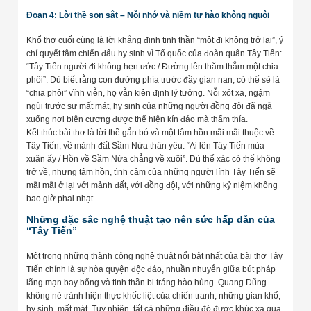
Đoạn 4: Lời thề son sắt – Nỗi nhớ và niềm tự hào không nguôi
Khổ thơ cuối cùng là lời khẳng định tinh thần “một đi không trở lại”, ý
chí quyết tâm chiến đấu hy sinh vì Tổ quốc của đoàn quân Tây Tiến:
“Tây Tiến người đi không hẹn ước / Đường lên thăm thẳm một chia
phôi”. Dù biết rằng con đường phía trước đầy gian nan, có thể sẽ là
“chia phôi” vĩnh viễn, họ vẫn kiên định lý tưởng. Nỗi xót xa, ngậm
ngùi trước sự mất mát, hy sinh của những người đồng đội đã ngã
xuống nơi biên cương được thể hiện kín đáo mà thấm thía.
Kết thúc bài thơ là lời thề gắn bó và một tâm hồn mãi mãi thuộc về
Tây Tiến, về mảnh đất Sầm Nứa thân yêu: “Ai lên Tây Tiến mùa
xuân ấy / Hồn về Sầm Nứa chẳng về xuôi”. Dù thể xác có thể không
trở về, nhưng tâm hồn, tình cảm của những người lính Tây Tiến sẽ
mãi mãi ở lại với mảnh đất, với đồng đội, với những kỷ niệm không
bao giờ phai nhạt.
Những đặc sắc nghệ thuật tạo nên sức hấp dẫn của
“Tây Tiến”
Một trong những thành công nghệ thuật nổi bật nhất của bài thơ Tây
Tiến chính là sự hòa quyện độc đáo, nhuần nhuyễn giữa bút pháp
lãng mạn bay bổng và tinh thần bi tráng hào hùng. Quang Dũng
không né tránh hiện thực khốc liệt của chiến tranh, những gian khổ,
hy sinh, mất mát. Tuy nhiên, tất cả những điều đó được khúc xạ qua