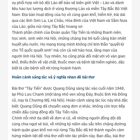
vụ phối hợp với bộ đội Lào để bảo vệ biên giới Việt – Lào và đánh
tiêu hao lực lượng địch ở vùng thượng Lào và miền Tây Bắc Bộ Việt
Nam. Địa bàn hoạt động của họ vô cùng gian khổ, hiểm trở, trải dài
qua các tỉnh Sơn La, Lai Châu, Hòa Bình của Việt Nam và Sầm Nưa
của Lào, giữa núi rừng Tây Bắc hoang sơ.
Thành phần chính của Đoàn quân Tây Tiến là những thanh niên,
học sinh, sinh viên Hà Nội, những chàng trai trẻ tuổi căng tràn nhiệt
huyết yêu nước. Họ mang trong mình không chỉ tinh thần “quyết tử
cho Tổ quốc quyết sinh” mà còn cả nét hào hoa, lãng mạn của
người lính Hà Nội. Tuy nhiên, họ cũng phải đối mặt với vô vàn gian
khổ, thiếu thốn về vật chất, thuốc men và bệnh tật hiểm nghèo, đặc
biệt là căn bệnh sốt rét rừng hoành hành.
Hoàn cảnh sáng tác và ý nghĩa nhan đề bài thơ
Bài thơ “Tây Tiến” được Quang Dũng sáng tác vào cuối năm 1948,
tại Phù Lưu Chanh (một làng nhỏ ven sông Đáy, thuộc tỉnh Hà Đông
cũ, nay là Chương Mỹ, Hà Nội). Hoàn cảnh sáng tác lúc này khá đặc
biệt: Quang Dũng đã chuyển sang đơn vị khác, không còn trực tiếp
chiến đấu cùng đồng đội Tây Tiến nữa.
Chính nỗi nhớ da diết về đơn vị cũ, về những người đồng đội đã
cùng chia ngọt sẻ bùi, về những kỷ niệm sâu sắc trên chặng đường
hành quân gian khổ nơi núi rừng Tây Bắc đã trở thành nguồn cảm
hứng mãnh liệt để nhà thơ viết nên tác phẩm này. Ban đầu, bài thơ