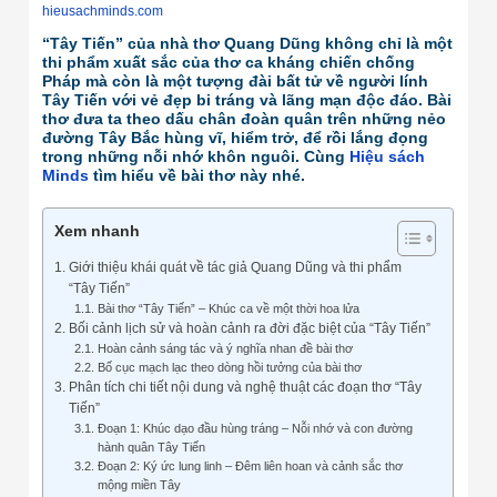
hieusachminds.com
“Tây Tiến” của nhà thơ Quang Dũng không chỉ là một
thi phẩm xuất sắc của thơ ca kháng chiến chống
Pháp mà còn là một tượng đài bất tử về người lính
Tây Tiến với vẻ đẹp bi tráng và lãng mạn độc đáo. Bài
thơ đưa ta theo dấu chân đoàn quân trên những nẻo
đường Tây Bắc hùng vĩ, hiểm trở, để rồi lắng đọng
trong những nỗi nhớ khôn nguôi. Cùng
Hiệu sách
Minds
tìm hiểu về bài thơ này nhé.
Xem nhanh
Giới thiệu khái quát về tác giả Quang Dũng và thi phẩm
“Tây Tiến”
Bài thơ “Tây Tiến” – Khúc ca về một thời hoa lửa
Bối cảnh lịch sử và hoàn cảnh ra đời đặc biệt của “Tây Tiến”
Hoàn cảnh sáng tác và ý nghĩa nhan đề bài thơ
Bố cục mạch lạc theo dòng hồi tưởng của bài thơ
Phân tích chi tiết nội dung và nghệ thuật các đoạn thơ “Tây
Tiến”
Đoạn 1: Khúc dạo đầu hùng tráng – Nỗi nhớ và con đường
hành quân Tây Tiến
Đoạn 2: Ký ức lung linh – Đêm liên hoan và cảnh sắc thơ
mộng miền Tây